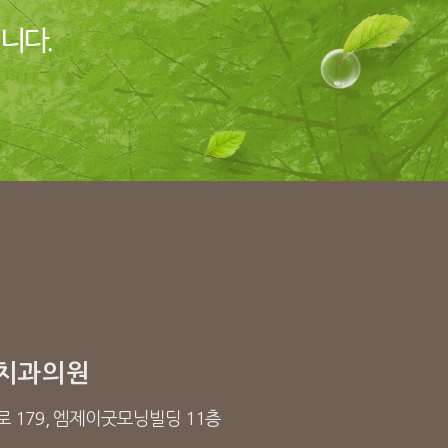
치과의원
 179, 엠제이굿모닝빌딩 11층