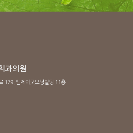
치과의원
 179, 엠제이굿모닝빌딩 11층