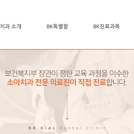
아치과 소개
BK특별함
BK진료과목