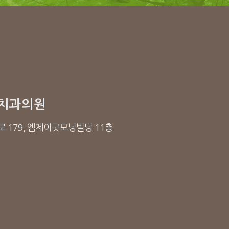
치과의원
 179, 엠제이굿모닝빌딩 11층